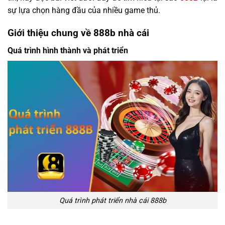
sự lựa chọn hàng đầu của nhiều game thủ.
Giới thiệu chung về 888b nhà cái
Quá trình hình thành và phát triển
Quá trình phát triển nhà cái 888b