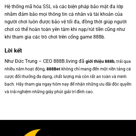
Hệ thống mã hóa SSL và các biện pháp bảo mật đa lớp
nhằm đảm bảo mọi thông tin cá nhân và tài khoản của
người chơi luôn được bảo vệ tối đa, đồng thời giúp người
chơi có thể hoàn toàn yên tâm khi nạp/rút tiền cũng như
khi tham gia các trò chơi trên cổng game 888b.
Lời kết
Như Đức Trung – CEO 888B.living đã
giới thiệu 888
b
, trải qua
nhiều năm hoạt động,
888Bet
không chỉ mang đến một nền tảng cá
cược đổi thưởng đa dạng, chất lượng mà còn rất an toàn và minh
bạch. Hãy tham gia ngay hôm nay để nhận những ưu đãi độc quyền
và trải nghiệm những giây phút giải trí đỉnh cao.