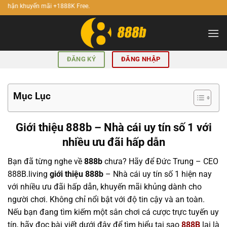
Bỏ
 khuyến mãi +1888K Free.
qua
nội
dung
ĐĂNG KÝ
ĐĂNG NHẬP
Mục Lục
Giới thiệu 888b – Nhà cái uy tín số 1 với
nhiều ưu đãi hấp dẫn
Bạn đã từng nghe về
888b
chưa? Hãy để Đức Trung – CEO
888B.living
giới thiệu 888b
– Nhà cái uy tín số 1 hiện nay
với nhiều ưu đãi hấp dẫn, khuyến mãi khủng dành cho
người chơi. Không chỉ nổi bật với độ tin cậy và an toàn.
Nếu bạn đang tìm kiếm một sân chơi cá cược trực tuyến uy
tín, hãy đọc bài viết dưới đây để tìm hiểu tại sao
888B
lại là