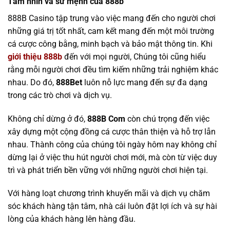
Tầm nhìn và sứ mệnh của 888b
888B Casino tập trung vào việc mang đến cho người chơi
những giá trị tốt nhất, cam kết mang đến một môi trường
cá cược công bằng, minh bạch và bảo mật thông tin. Khi
giới thiệu 888b
đến với mọi người, Chúng tôi cũng hiểu
rằng mỗi người chơi đều tìm kiếm những trải nghiệm khác
nhau. Do đó,
888Bet
luôn nỗ lực mang đến sự đa dạng
trong các trò chơi và dịch vụ.
Không chỉ dừng ở đó,
888B Com
còn chú trọng đến việc
xây dựng một cộng đồng cá cược thân thiện và hỗ trợ lẫn
nhau. Thành công của chúng tôi ngày hôm nay không chỉ
dừng lại ở việc thu hút người chơi mới, mà còn từ việc duy
trì và phát triển bền vững với những người chơi hiện tại.
Với hàng loạt chương trình khuyến mãi và dịch vụ chăm
sóc khách hàng tận tâm, nhà cái luôn đặt lợi ích và sự hài
lòng của khách hàng lên hàng đầu.