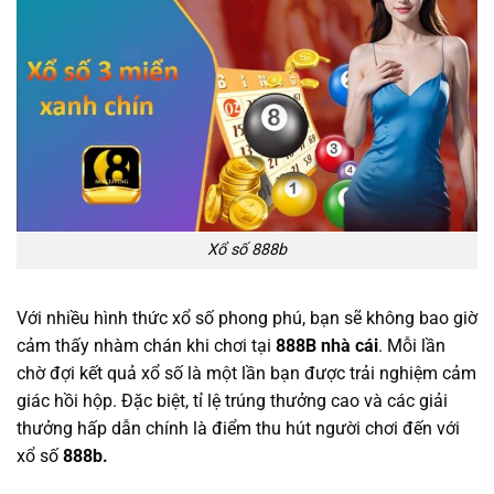
Xổ số 888b
Với nhiều hình thức xổ số phong phú, bạn sẽ không bao giờ
cảm thấy nhàm chán khi chơi tại
888B nhà cái
. Mỗi lần
chờ đợi kết quả xổ số là một lần bạn được trải nghiệm cảm
giác hồi hộp. Đặc biệt, tỉ lệ trúng thưởng cao và các giải
thưởng hấp dẫn chính là điểm thu hút người chơi đến với
xổ số
888b.