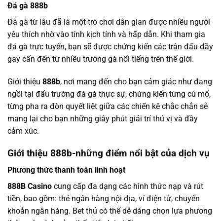
Đá gà 888b
Đá gà từ lâu đã là một trò chơi dân gian được nhiều người
yêu thích nhờ vào tính kịch tính và hấp dẫn. Khi tham gia
đá gà trực tuyến, bạn sẽ được chứng kiến các trận đấu đầy
gay cấn đến từ nhiều trường gà nổi tiếng trên thế giới.
Giới thiệu
888b
, nơi mang đến cho bạn cảm giác như đang
ngồi tại đấu trường đá gà thực sự, chứng kiến từng cú mổ,
từng pha ra đòn quyết liệt giữa các chiến kê chắc chắn sẽ
mang lại cho bạn những giây phút giải trí thú vị và đầy
cảm xúc.
Giới thiệu 888b-những điểm nổi bật của dịch vụ
Phương thức thanh toán linh hoạt
888B Casino
cung cấp đa dạng các hình thức nạp và rút
tiền, bao gồm: thẻ ngân hàng nội địa, ví điện tử, chuyển
khoản ngân hàng. Bet thủ có thể dễ dàng chọn lựa phương